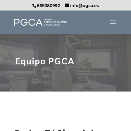
669380992
info@pgca.es
Equipo PGCA