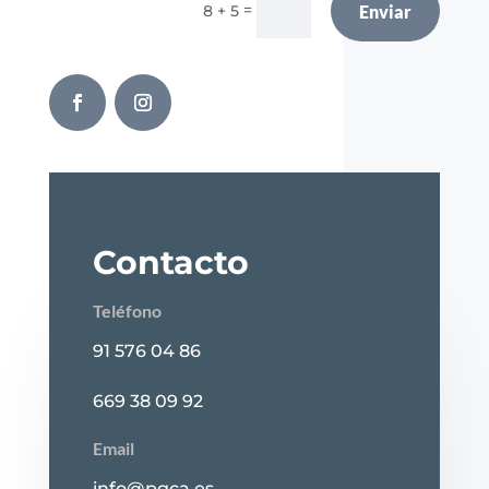
=
8 + 5
Enviar
Contacto
Teléfono
91 576 04 86
669 38 09 92
Email
info@pgca.es