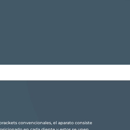
 brackets convencionales, el aparato consiste
osicionado en cada diente y estos se unen