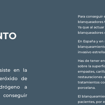
Para conseguir e
blanqueadores 
Ya que al actuar
NTO
blanqueadores c
En España y en n
blanqueamiento 
invasivo estrella
Has de tener en
sobre la superfi
iste en la
empastes, carill
restauraciones a
eróxido de
tratamientos com
drógeno a
porcelana.
a conseguir
El blanqueamien
pacientes, por e