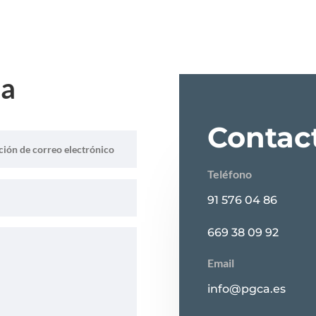
ia
Contac
Teléfono
91 576 04 86
669 38 09 92
Email
info@pgca.es