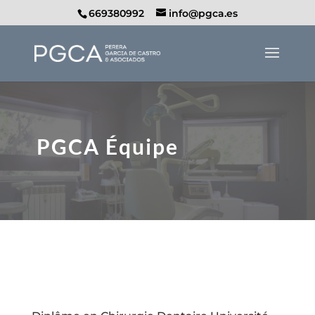
669380992
info@pgca.es
PGCA Équipe