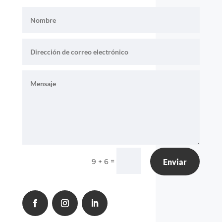
=
9 + 6
Enviar