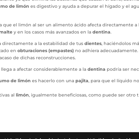
umo de limón
es digestivo y ayuda a depurar el hígado y el ag
ya que el limón al ser un alimento ácido afecta directamente a
malte
y en los casos más avanzados en la
dentina
.
 directamente a la estabilidad de tus
dientes
, haciéndolos má
lizado en
obturaciones (empastes)
no adhiera adecuadamente.
racaso de dichas reconstrucciones.
 llega a afectar considerablemente a la
dentina
podría ser nec
umo de limón
es hacerlo con una
pajita
, para que el líquido 
tivas al
limón
, igualmente beneficiosas, como puede ser otro ti