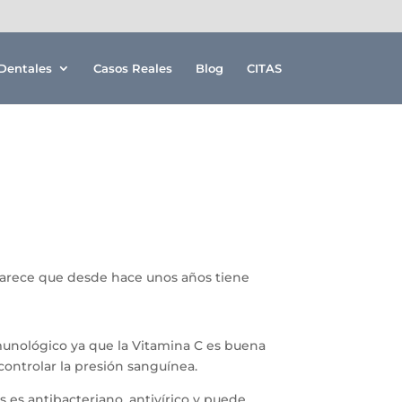
Dentales
Casos Reales
Blog
CITAS
parece que desde hace unos años tiene
nmunológico ya que la Vitamina C es buena
controlar la presión sanguínea.
 es antibacteriano, antivírico y puede