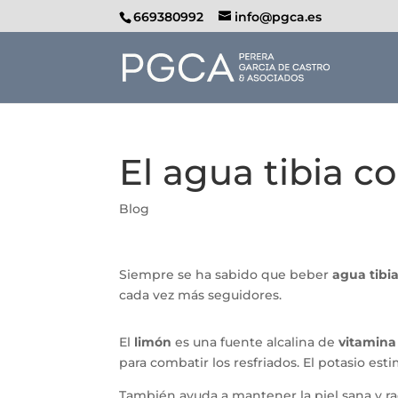
669380992
info@pgca.es
El agua tibia c
Blog
Siempre se ha sabido que beber
agua tibi
cada vez más seguidores.
El
limón
es una fuente alcalina de
vitamina 
para combatir los resfriados. El potasio est
También ayuda a mantener la piel sana y ra