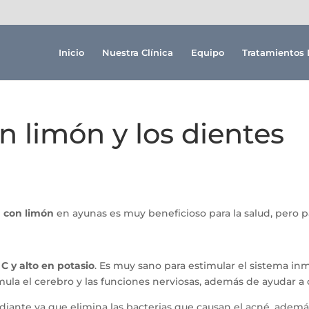
Inicio
Nuestra Clínica
Equipo
Tratamientos 
on limón y los dientes
a con limón
en ayunas es muy beneficioso para la salud, pero 
C y alto en potasio
. Es muy sano para estimular el sistema i
imula el cerebro y las funciones nerviosas, además de ayudar a 
diante ya que elimina las bacterias que causan el acné, además